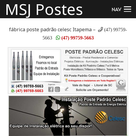
MSJ Postes
NAV
fábrica poste padrão celesc Itapema –
(47) 99759-
5663
(47) 99759-5663