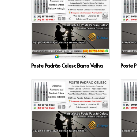
Poste Padrão Celesc Barra Velha
Poste P