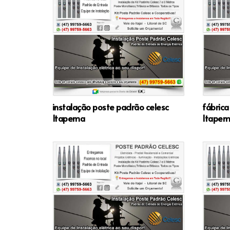
instalação poste padrão celesc
fábrica
Itapema
Itape