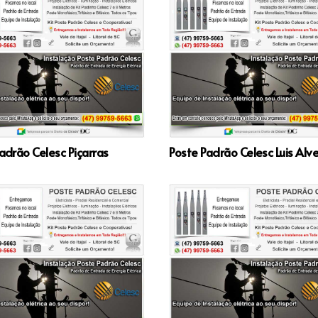
adrão Celesc Piçarras
Poste Padrão Celesc Luis Alv