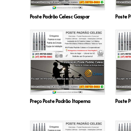
Poste Padrão Celesc Gaspar
Poste P
Preço Poste Padrão Itapema
Poste P