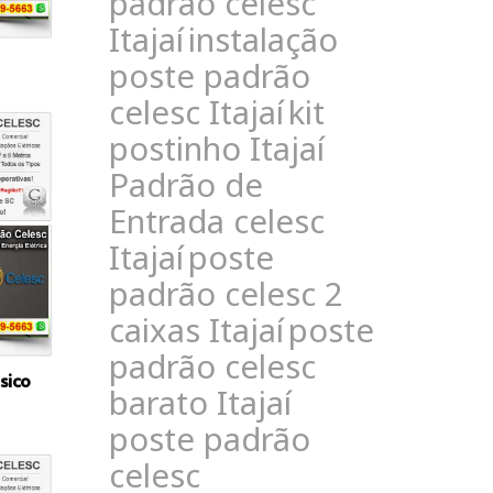
padrão celesc
Itajaí
instalação
poste padrão
celesc Itajaí
kit
postinho Itajaí
Padrão de
Entrada celesc
Itajaí
poste
padrão celesc 2
caixas Itajaí
poste
padrão celesc
sico
barato Itajaí
poste padrão
celesc