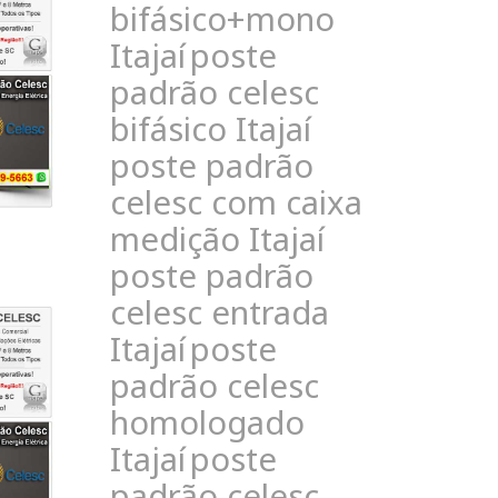
bifásico+mono
Itajaí
poste
padrão celesc
bifásico Itajaí
poste padrão
celesc com caixa
medição Itajaí
poste padrão
celesc entrada
Itajaí
poste
padrão celesc
homologado
Itajaí
poste
padrão celesc