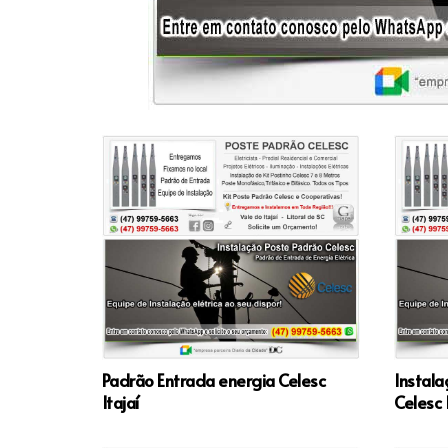
Padrão Entrada energia Celesc
Instala
Itajaí
Celesc I