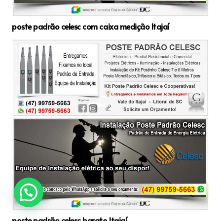
poste padrão celesc com caixa medição Itajaí
poste padrão celesc barato Itajaí