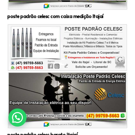
poste padrão celesc com caixa medição Itajaí
poste padrão celesc barato Itajaí