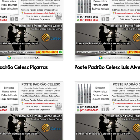
adrão Celesc Piçarras
Poste Padrão Celesc Luis Alv