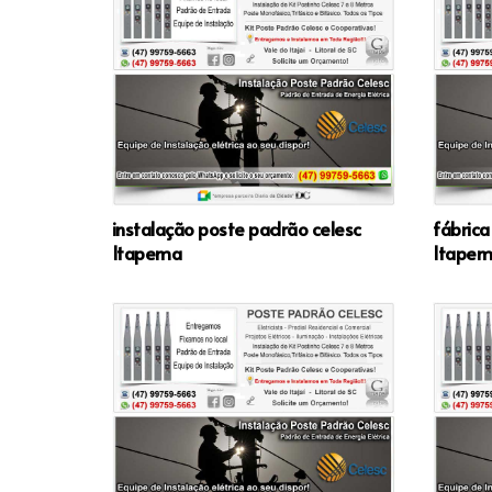
instalação poste padrão celesc
fábrica
Itapema
Itape