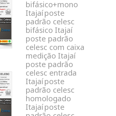
bifásico+mono
Itajaí
poste
padrão celesc
bifásico Itajaí
poste padrão
celesc com caixa
medição Itajaí
poste padrão
celesc entrada
Itajaí
poste
padrão celesc
homologado
Itajaí
poste
padrão celesc