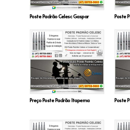
Poste Padrão Celesc Gaspar
Poste P
Preço Poste Padrão Itapema
Poste P