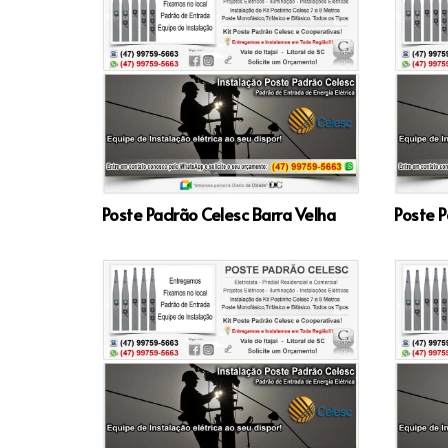
Poste Padrão Celesc Barra Velha
Poste P