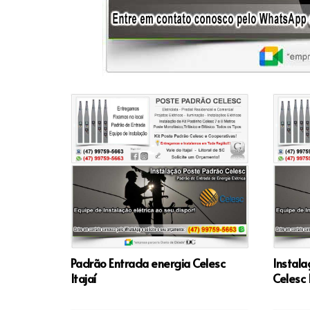
Padrão Entrada energia Celesc
Instala
Itajaí
Celesc I