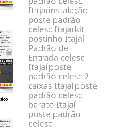
padrão celesc
Itajaí
instalação
poste padrão
celesc Itajaí
kit
postinho Itajaí
Padrão de
Entrada celesc
Itajaí
poste
padrão celesc 2
caixas Itajaí
poste
padrão celesc
sico
barato Itajaí
poste padrão
celesc