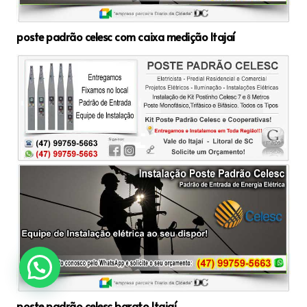
poste padrão celesc com caixa medição Itajaí
poste padrão celesc barato Itajaí