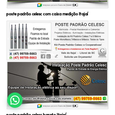
poste padrão celesc com caixa medição Itajaí
poste padrão celesc barato Itajaí