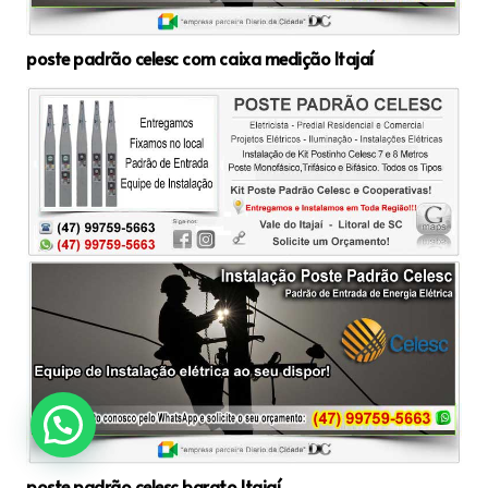
poste padrão celesc com caixa medição Itajaí
poste padrão celesc barato Itajaí