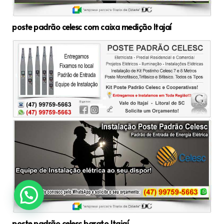
poste padrão celesc com caixa medição Itajaí
poste padrão celesc barato Itajaí