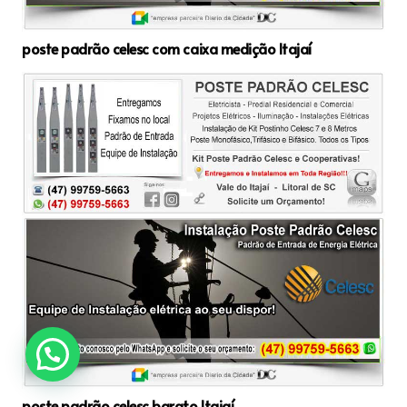
poste padrão celesc com caixa medição Itajaí
poste padrão celesc barato Itajaí