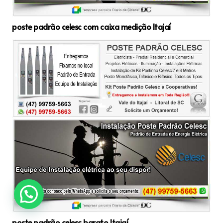
poste padrão celesc com caixa medição Itajaí
poste padrão celesc barato Itajaí