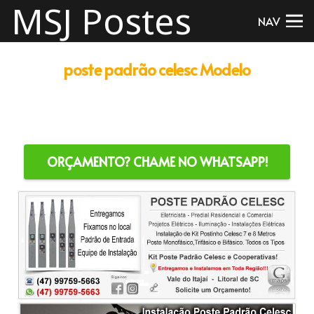
MSJ Postes
NAV
poste padrão celesc Modelo
Às vezes kit postinho padrão celesc Itajaí, Padrão de Entrada celesc Itajaí , kit postinho Itajaí, preço kit postinho padrão celesc Itajaí, comprar kit postinho padrão celesc Itajaí, fábrica poste padrão celesc Itajaí,Antes que kit postinho padrão celesc barato Itajaí, kit postinho padrão celesc parcelado Itajaí, kit postinho padrão celesc com caixa medição Itajaí, kit postinho padrão celesc entrada Itajaí,Postes Padrão Celesc Bifásico Itajaí,Atualmente poste padrão celesc monofásico Itajaí, valor kit postinho padrão celesc Itajaí, kit postinho padrão celesc 2 caixas Itajaí, kit postinho padrão celesc medidas Itajaí, instalação kit postinho padrão celesc Itajaí,Finalmente instalador kit
postinho padrão celesc Itajaí, kit postinho padrão celesc homologado Itajaí, kit postinho padrão celesc bifásico Itajaí, kit postinho padrão celesc trifásico Itajaí,Então kit postinho padrão celesc bifásico+mono Itajaí, kit postinho padrão celesc mureta Itajaí, kit postinho padrão celesc polifásico Itajaí, caixa provisória obra Itajaí, ramal de ligação Itajaí.
ORÇAMENTO? CHAME NO WHATSAPP!