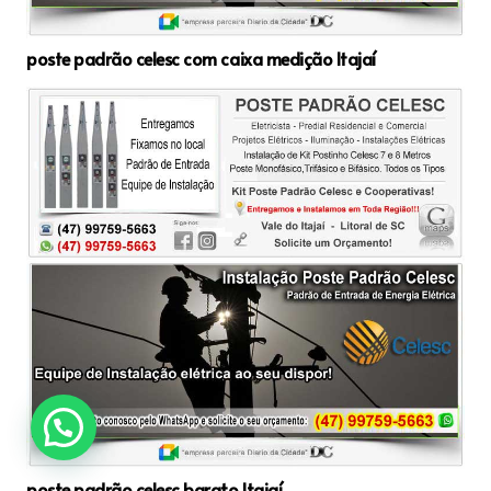
poste padrão celesc com caixa medição Itajaí
poste padrão celesc barato Itajaí