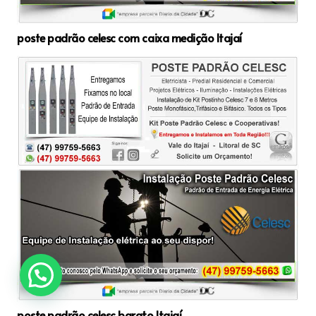
poste padrão celesc com caixa medição Itajaí
poste padrão celesc barato Itajaí