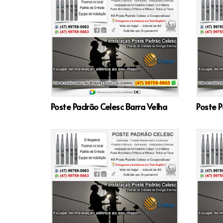
Poste Padrão Celesc Barra Velha
Poste P