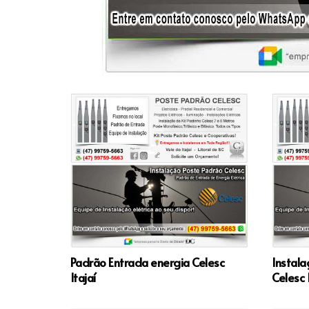
Padrão Entrada energia Celesc
Instala
Itajaí
Celesc I