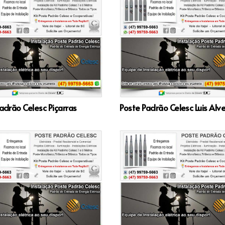
adrão Celesc Piçarras
Poste Padrão Celesc Luis Alv