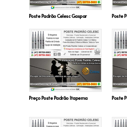
Poste Padrão Celesc Gaspar
Poste P
Preço Poste Padrão Itapema
Poste P