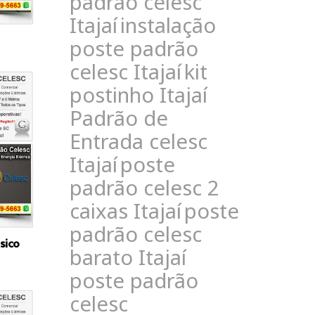
padrão celesc
Itajaí
instalação
poste padrão
celesc Itajaí
kit
postinho Itajaí
Padrão de
Entrada celesc
Itajaí
poste
padrão celesc 2
caixas Itajaí
poste
padrão celesc
sico
barato Itajaí
poste padrão
celesc