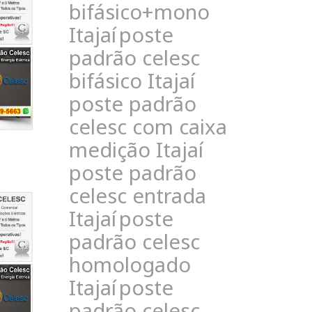
bifásico+mono
Itajaí
poste
padrão celesc
bifásico Itajaí
poste padrão
celesc com caixa
medição Itajaí
poste padrão
celesc entrada
Itajaí
poste
padrão celesc
homologado
Itajaí
poste
padrão celesc