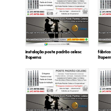
instalação poste padrão celesc
fábrica
Itapema
Itape