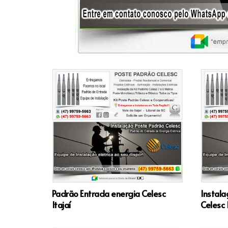
Padrão Entrada energia Celesc
Instala
Itajaí
Celesc I