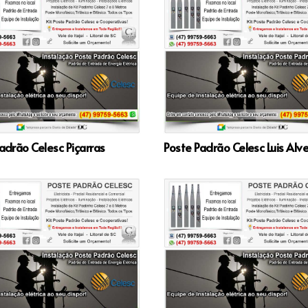
adrão Celesc Piçarras
Poste Padrão Celesc Luis Alv