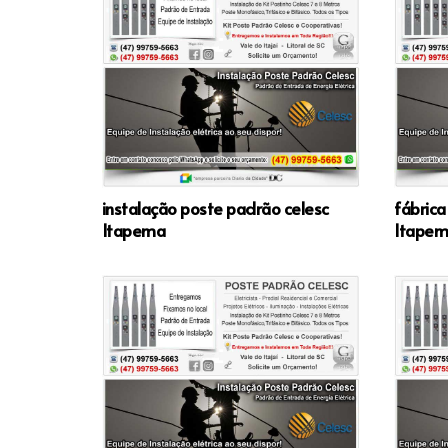
instalação poste padrão celesc
fábrica
Itapema
Itape