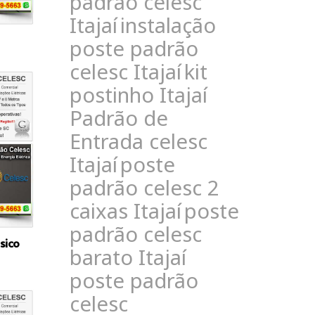
padrão celesc
Itajaí
instalação
poste padrão
celesc Itajaí
kit
postinho Itajaí
Padrão de
Entrada celesc
Itajaí
poste
padrão celesc 2
caixas Itajaí
poste
padrão celesc
sico
barato Itajaí
poste padrão
celesc