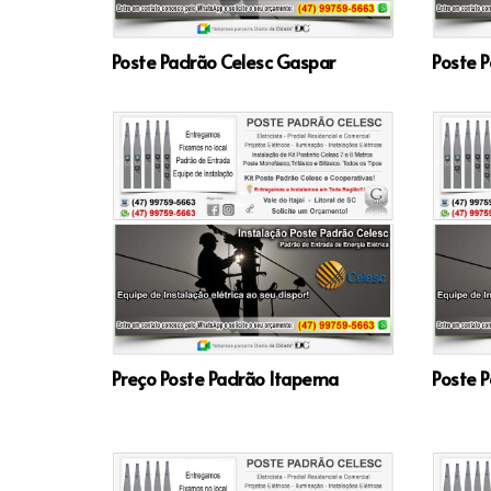
Poste Padrão Celesc Gaspar
Poste P
Preço Poste Padrão Itapema
Poste P