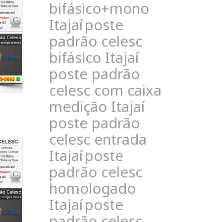
bifásico+mono
Itajaí
poste
padrão celesc
bifásico Itajaí
poste padrão
celesc com caixa
medição Itajaí
poste padrão
celesc entrada
Itajaí
poste
padrão celesc
homologado
Itajaí
poste
padrão celesc