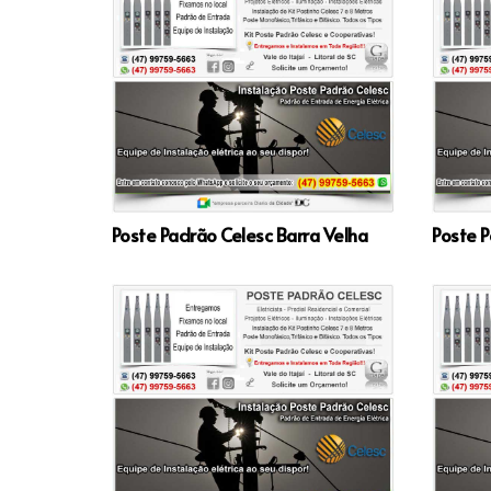
Poste Padrão Celesc Barra Velha
Poste P