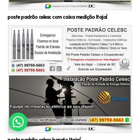
poste padrão celesc com caixa medição Itajaí
poste padrão celesc barato Itajaí