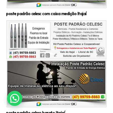
poste padrão celesc com caixa medição Itajaí
poste padrão celesc barato Itajaí