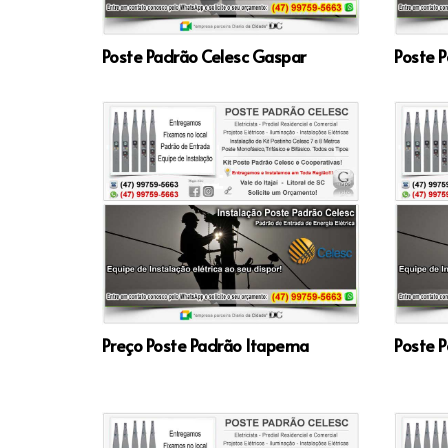
Poste Padrão Celesc Gaspar
Poste P
Preço Poste Padrão Itapema
Poste P