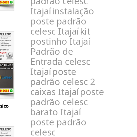
padrão celesc
Itajaí
instalação
poste padrão
celesc Itajaí
kit
postinho Itajaí
Padrão de
Entrada celesc
Itajaí
poste
padrão celesc 2
caixas Itajaí
poste
padrão celesc
sico
barato Itajaí
poste padrão
celesc