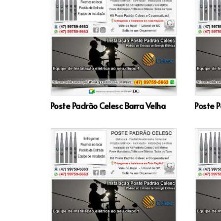
Poste Padrão Celesc Barra Velha
Poste P