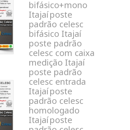
bifásico+mono
Itajaí
poste
padrão celesc
bifásico Itajaí
poste padrão
celesc com caixa
medição Itajaí
poste padrão
celesc entrada
Itajaí
poste
padrão celesc
homologado
Itajaí
poste
padrão celesc