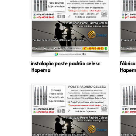
instalação poste padrão celesc
fábrica
Itapema
Itape