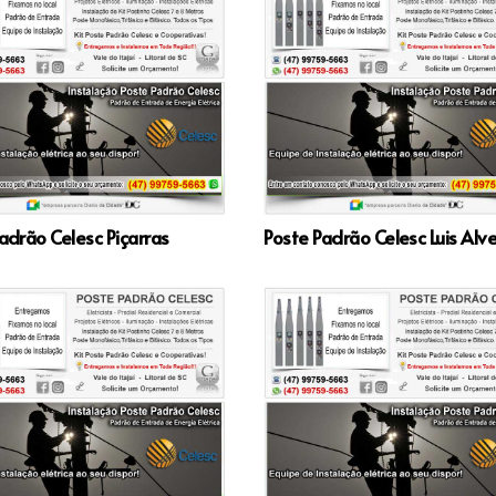
adrão Celesc Piçarras
Poste Padrão Celesc Luis Alv