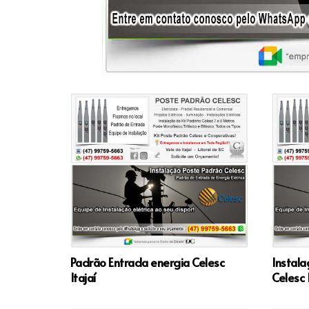
Padrão Entrada energia Celesc
Instala
Itajaí
Celesc I