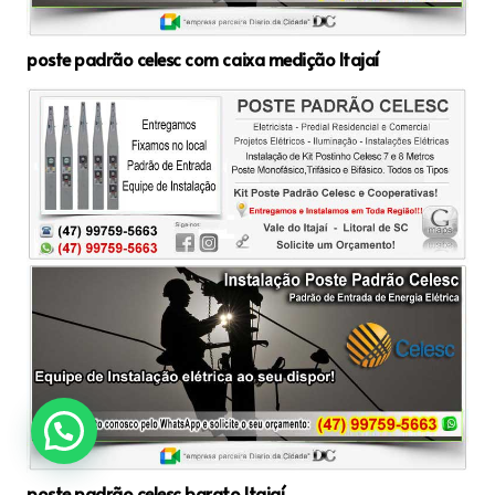
poste padrão celesc com caixa medição Itajaí
poste padrão celesc barato Itajaí