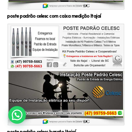
poste padrão celesc com caixa medição Itajaí
poste padrão celesc barato Itajaí